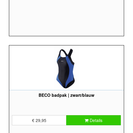
BECO badpak | zwart/blauw
€ 29,95
Details