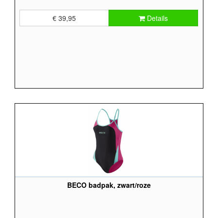
€ 39,95
Details
BECO badpak, zwart/roze