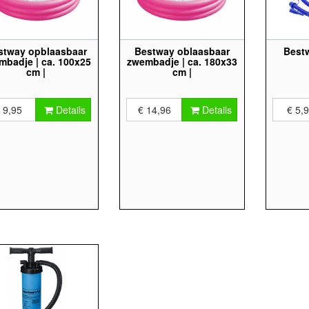
stway opblaasbaar
Bestway oblaasbaar
Best
mbadje | ca. 100x25
zwembadje | ca. 180x33
cm |
cm |
ortimentskleuren**
assortimentskleuren**
 9,95
Details
€ 14,96
Details
€ 5,