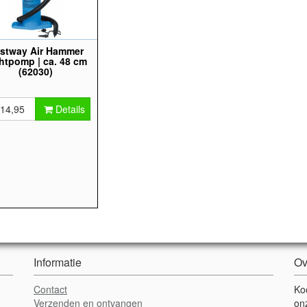
stway Air Hammer
htpomp | ca. 48 cm
(62030)
 14,95
Details
Informatie
Ov
Contact
Ko
Verzenden en ontvangen
on