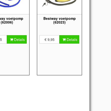
way voetpomp
Bestway voetpomp
(62006)
(62023)
95
Details
€ 9,95
Details