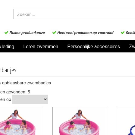
Ruime productkeuze
Heel veel producten op voorraad
Snell
leding
Leren zwemmen
Persoonlijke accessoires
Zw
badjes
ik opblaasbare zwembadjes
elen gevonden: 5
ren op