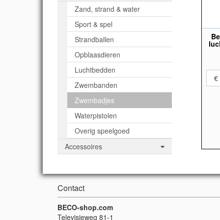
Zand, strand & water
Sport & spel
Be
Strandballen
luc
Opblaasdieren
Luchtbedden
€
Zwembanden
Zwembadjes
Waterpistolen
Overig speelgoed
Accessoires
Contact
BECO-shop.com
Televisieweg 81-1