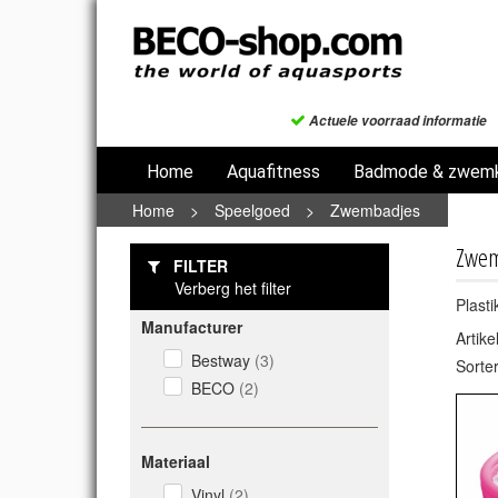
Actuele voorraad informatie
Home
Aquafitness
Badmode & zwemk
Home
>
Speelgoed
>
Zwembadjes
Zwem
FILTER
Verberg het filter
Plast
Manufacturer
Artik
Bestway
(3)
Sorte
BECO
(2)
Materiaal
Vinyl
(2)