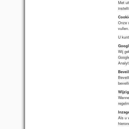
Met ui
instell
Cooki
Onze w
vullen
U kunt
Googl
Wij ge
Google
Analyt
Beveil
Beveil
beveil
Wijzig
Wannee
regelm
Inzag
Als u 
hieron