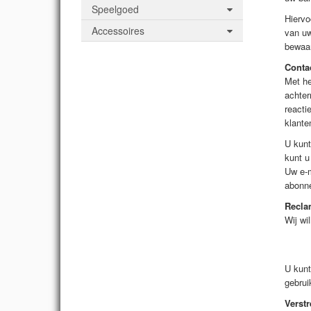
Speelgoed
Hiervo
Accessoires
van uw
bewaar
Conta
Met he
achter
reacti
klante
U kunt
kunt u
Uw e-m
abonn
Recla
Wij wi
- pe
- vi
U kunt
gebrui
Verstr