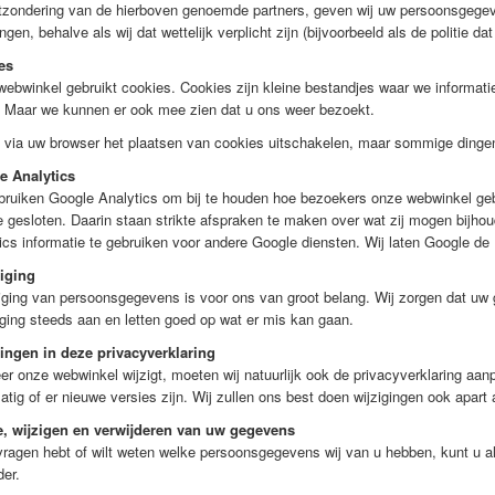
tzondering van de hierboven genoemde partners, geven wij uw persoonsgegev
ingen, behalve als wij dat wettelijk verplicht zijn (bijvoorbeeld als de politie d
es
ebwinkel gebruikt cookies. Cookies zijn kleine bestandjes waar we informatie 
. Maar we kunnen er ook mee zien dat u ons weer bezoekt.
 via uw browser het plaatsen van cookies uitschakelen, maar sommige dinge
e Analytics
bruiken Google Analytics om bij te houden hoe bezoekers onze webwinkel g
 gesloten. Daarin staan strikte afspraken te maken over wat zij mogen bijho
ics informatie te gebruiken voor andere Google diensten. Wij laten Google de
iging
iging van persoonsgegevens is voor ons van groot belang. Wij zorgen dat uw 
iging steeds aan en letten goed op wat er mis kan gaan.
ingen in deze privacyverklaring
r onze webwinkel wijzigt, moeten wij natuurlijk ook de privacyverklaring aanp
atig of er nieuwe versies zijn. Wij zullen ons best doen wijzigingen ook apart
e, wijzigen en verwijderen van uw gegevens
vragen hebt of wilt weten welke persoonsgegevens wij van u hebben, kunt u 
der.