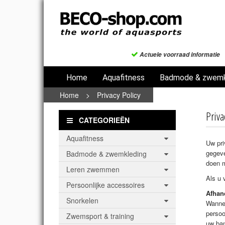
Actuele voorraad informatie
Home
Aquafitness
Badmode & zwemk
Home
>
Privacy Policy
Priva
CATEGORIEËN
Aquafitness
Uw pri
gegeve
Badmode & zwemkleding
doen m
Leren zwemmen
Als u 
Persoonlijke accessoires
Afhan
Snorkelen
Wannee
persoo
Zwemsport & training
uw ban