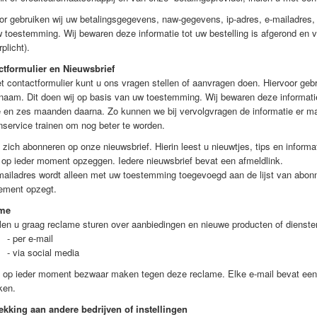
or gebruiken wij uw betalingsgegevens, naw-gegevens, ip-adres, e-mailadres,
 toestemming. Wij bewaren deze informatie tot uw bestelling is afgerond en
v
plicht).
ctformulier
en
Nieuwsbrief
t contactformulier kunt u ons vragen stellen of aanvragen doen. Hiervoor ge
naam. Dit doen wij op basis van uw toestemming. Wij bewaren deze informati
e en zes maanden daarna. Zo kunnen we bij vervolgvragen de informatie er m
nservice trainen om nog beter te worden.
 zich abonneren op onze nieuwsbrief. Hierin leest u nieuwtjes, tips en inform
 op ieder moment opzeggen. Iedere nieuwsbrief bevat een afmeldlink.
ailadres wordt alleen met uw toestemming toegevoegd aan de lijst van abon
ement opzegt.
me
llen u graag reclame sturen over aanbiedingen en nieuwe producten of diensten
r e-mail
a social media
 op ieder moment bezwaar maken tegen deze reclame. Elke e-mail bevat een a
ken.
ekking aan andere bedrijven of instellingen