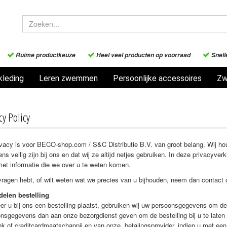
Ruime productkeuze
Heel veel producten op voorraad
Snell
leding
Leren zwemmen
Persoonlijke accessoires
Zw
cy Policy
vacy is voor BECO-shop.com / S&C Distributie B.V. van groot belang. Wij ho
ns veilig zijn bij ons en dat wij ze altijd netjes gebruiken. In deze privacyv
et informatie die we over u te weten komen.
vragen hebt, of wilt weten wat we precies van u bijhouden, neem dan contac
delen bestelling
r u bij ons een bestelling plaatst, gebruiken wij uw persoonsgegevens om d
nsgegevens dan aan onze bezorgdienst geven om de bestelling bij u te laten b
k of creditcardmaatschappij en van onze betalingsprovider, indien u met een 