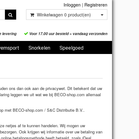
Inloggen
|
Registreren
Winkelwagen
0
product(en)
e levering
Voor 17.00 uur besteld = vandaag verzonden
emsport
Snorkelen
Speelgoed
uden ons dan ook aan de privacywet. Dit betekent dat uw
erklaring leggen we uit wat we bij BECO-shop.com allemaal
t op met BECO-shop.com / S&C Distributie B.V..
eze netjes af te kunnen handelen. Wij mogen uw
ezorgen. Ook krijgen wij informatie over uw betaling van
online betalingsmethode heeft betaald, zoals iDeal.