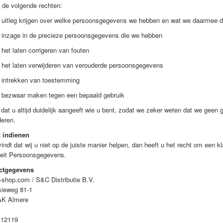
 de volgende rechten:
leg krijgen over welke persoonsgegevens we hebben en wat we daarmee 
age in de precieze persoonsgegevens die we hebben
 laten corrigeren van fouten
 laten verwijderen van verouderde persoonsgegevens
rekken van toestemming
waar maken tegen een bepaald gebruik
 dat u altijd duidelijk aangeeft wie u bent, zodat we zeker weten dat we ge
deren.
t indienen
vindt dat wij u niet op de juiste manier helpen, dan heeft u het recht om een k
teit Persoonsgegevens.
ctgegevens
hop.com / S&C Distributie B.V.
sieweg 81-1
AK Almere
112119