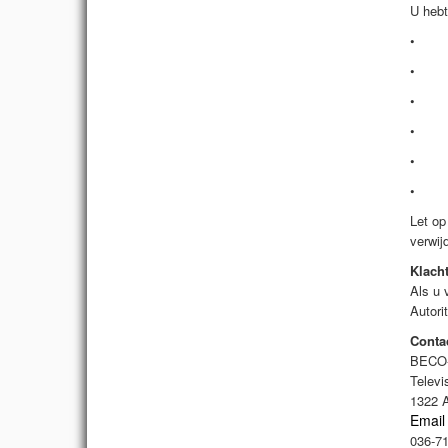
U hebt
• uit
• inz
• het
• het
• int
• bez
Let op
verwij
Klach
Als u 
Autori
Conta
BECO-s
Televi
1322 
Email
036-7