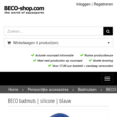
Inloggen
|
Registreren
Winkelwagen
0
product(en)
Actuele voorraad informatie
Ruime productkeuze
Heel veel producten op voorraad
Snelle levering
Voor 17.00 uur besteld = vandaag verzonden
Toggl
navig
Home
>
Persoonlijke accessoires
>
Badmutsen
>
BECO
badmuts | silicone | blauw
BECO badmuts | silicone | blauw