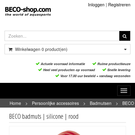
Inloggen
|
Registreren
Winkelwagen
0
product(en)
Actuele voorraad informatie
Ruime productkeuze
Heel veel producten op voorraad
Snelle levering
Voor 17.00 uur besteld = vandaag verzonden
Toggl
navig
Home
>
Persoonlijke accessoires
>
Badmutsen
>
BECO
badmuts | silicone | rood
BECO badmuts | silicone | rood