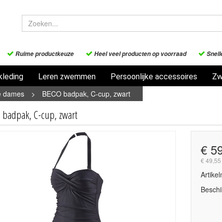
Ruime productkeuze
Heel veel producten op voorraad
Snell
leding
Leren zwemmen
Persoonlijke accessoires
Zw
 dames
>
BECO badpak, C-cup, zwart
 badpak, C-cup, zwart
€ 5
€ 49,55
Artike
Beschi