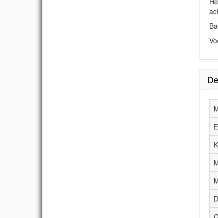
He
ach
Ba
Vo
De
M
E
K
M
M
D
C