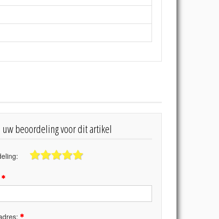
s uw beoordeling voor dit artikel
eling:
:
adres: