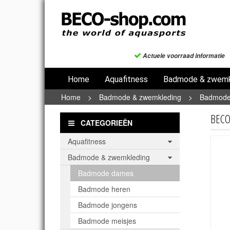
Actuele voorraad informatie
Home
Aquafitness
Badmode & zwemk
Home
>
Badmode & zwemkleding
>
Badmode
BECO
CATEGORIEËN
Aquafitness
Badmode & zwemkleding
Badmode dames
Badmode heren
Badmode jongens
Badmode meisjes