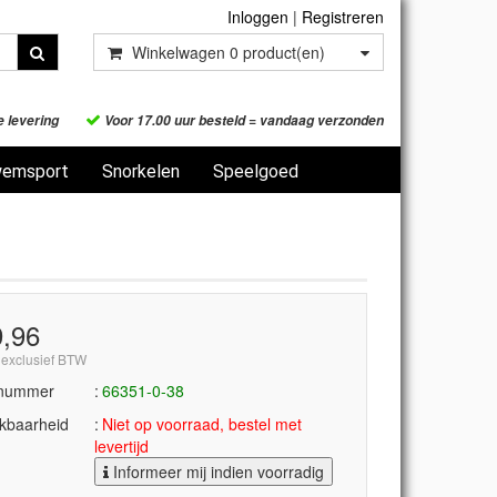
Inloggen
|
Registreren
Winkelwagen
0
product(en)
e levering
Voor 17.00 uur besteld = vandaag verzonden
emsport
Snorkelen
Speelgoed
9,96
 exclusief BTW
lnummer
66351-0-38
kbaarheid
Niet op voorraad, bestel met
levertijd
Informeer mij indien voorradig