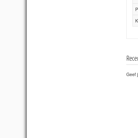
P
K
Rece
Geef j