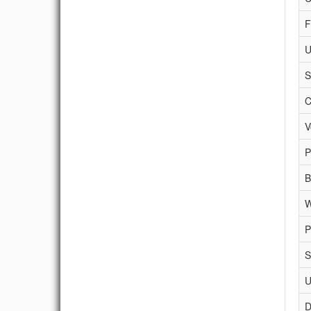
F
U
S
C
V
P
B
W
P
S
U
D