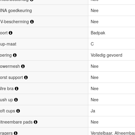
INA goedkeuring
Nee
V-bescherming
Nee
oort
Badpak
up-maat
C
oering
Volledig gevoerd
owermesh
Nee
orst support
Nee
ire bra
Nee
ush up
Nee
oft cups
Ja
itneembare pads
Nee
ragers
Verstelbaar, Afneemba