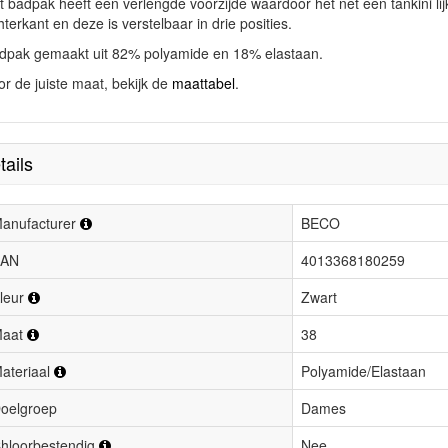
t badpak heeft
een verlengde
voorzijde waardoor het net een tankini li
terkant en deze is verstelbaar in drie posities.
dpak gemaakt uit 82% polyamide en 18% elastaan.
or de juiste maat, bekijk de
maattabel
.
tails
anufacturer
BECO
AN
4013368180259
leur
Zwart
aat
38
ateriaal
Polyamide/Elastaan
oelgroep
Dames
hloorbestendig
Nee