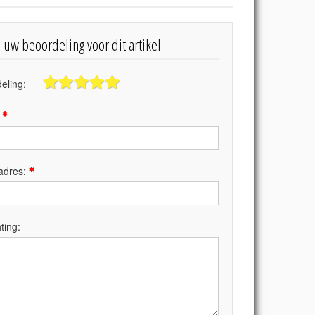
s uw beoordeling voor dit artikel
eling:
:
adres:
ting: