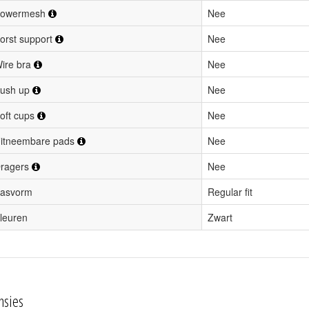
owermesh
Nee
orst support
Nee
ire bra
Nee
ush up
Nee
oft cups
Nee
itneembare pads
Nee
ragers
Nee
asvorm
Regular fit
leuren
Zwart
nsies