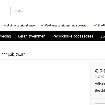
Ruime productkeuze
Heel veel producten op voorraad
Snell
leding
Leren zwemmen
Persoonlijke accessoires
Zw
 badpak, zwart
€ 2
€ 20,62
Artike
Beschi