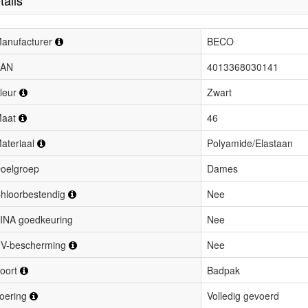
tails
anufacturer
BECO
AN
4013368030141
leur
Zwart
aat
46
ateriaal
Polyamide/Elastaan
oelgroep
Dames
hloorbestendig
Nee
INA goedkeuring
Nee
V-bescherming
Nee
oort
Badpak
oering
Volledig gevoerd