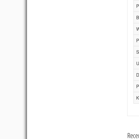
P
B
W
P
S
U
D
P
K
Rece