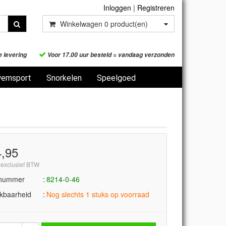
Inloggen
|
Registreren
Winkelwagen
0
product(en)
e levering
Voor 17.00 uur besteld = vandaag verzonden
emsport
Snorkelen
Speelgoed
4,95
 exclusief BTW
lnummer
8214-0-46
kbaarheid
Nog slechts 1 stuks op voorraad