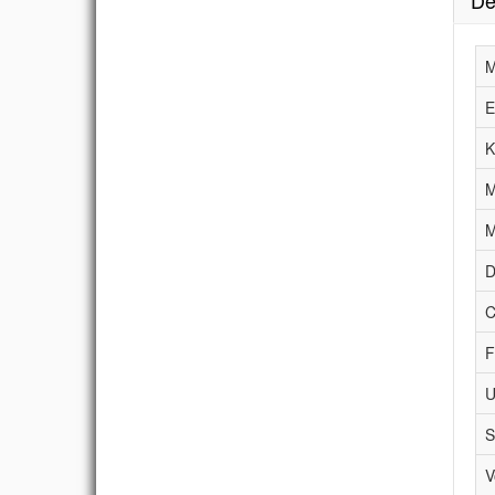
De
M
E
K
M
M
D
C
F
U
S
V