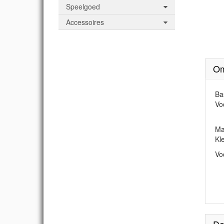
Speelgoed
Accessoires
Om
Ba
Vo
Ma
Kl
Vo