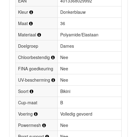
EAN
4013368029992
Kleur
Donkerblauw
Maat
36
Materiaal
Polyamide/Elastaan
Doelgroep
Dames
Chloorbestendig
Nee
FINA goedkeuring
Nee
UV-bescherming
Nee
Soort
Bikini
Cup-maat
B
Voering
Volledig gevoerd
Powermesh
Nee
Borst support
Nee