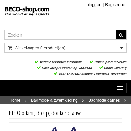
Inloggen
|
Registreren
Winkelwagen
0
product(en)
Actuele voorraad informatie
Ruime productkeuze
Heel veel producten op voorraad
Snelle levering
Voor 17.00 uur besteld = vandaag verzonden
Toggl
navig
Home
>
Badmode & zwemkleding
>
Badmode dames
>
BECO bikini, B-cup, donker blauw
BECO bikini, B-cup, donker blauw