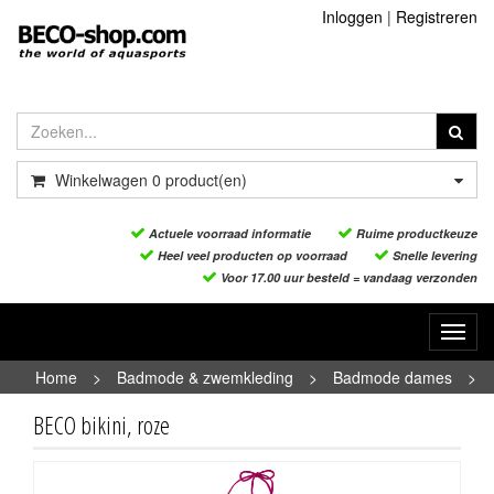
Inloggen
|
Registreren
Winkelwagen
0
product(en)
Actuele voorraad informatie
Ruime productkeuze
Heel veel producten op voorraad
Snelle levering
Voor 17.00 uur besteld = vandaag verzonden
Toggl
navig
Home
>
Badmode & zwemkleding
>
Badmode dames
>
BECO bikini, roze
BECO bikini, roze