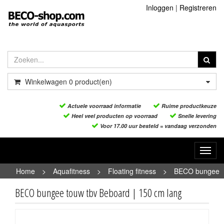
Inloggen
|
Registreren
Winkelwagen
0
product(en)
Actuele voorraad informatie
Ruime productkeuze
Heel veel producten op voorraad
Snelle levering
Voor 17.00 uur besteld = vandaag verzonden
Toggl
navig
Home
>
Aquafitness
>
Floating fitness
>
BECO bungee
touw tbv Beboard | 150 cm lang
BECO bungee touw tbv Beboard | 150 cm lang