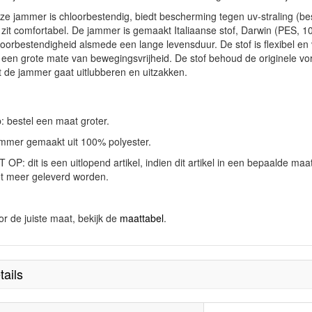
ze jammer is chloorbestendig, biedt bescherming tegen uv-straling (b
 zit comfortabel. De jammer is gemaakt Italiaanse stof, Darwin (PES, 
loorbestendigheid alsmede een lange levensduur. De stof is flexibel en
 een grote mate van bewegingsvrijheid. De stof behoud de originele v
t de jammer gaat uitlubberen en uitzakken.
p: bestel een maat groter.
mmer gemaakt uit 100% polyester.
 OP: dit is een uitlopend artikel, indien dit artikel in een bepaalde ma
et meer geleverd worden.
or de juiste maat, bekijk de
maattabel
.
tails