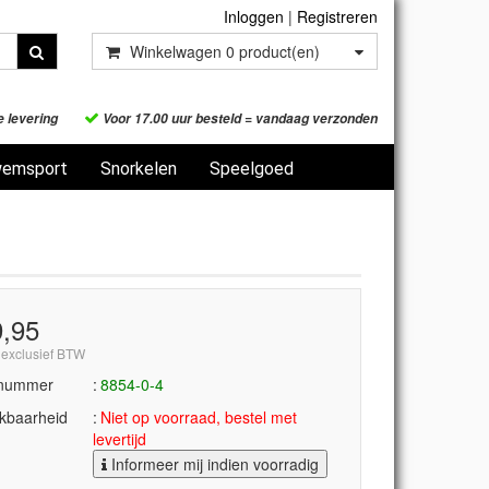
Inloggen
|
Registreren
Winkelwagen
0
product(en)
e levering
Voor 17.00 uur besteld = vandaag verzonden
emsport
Snorkelen
Speelgoed
9,95
 exclusief BTW
lnummer
8854-0-4
kbaarheid
Niet op voorraad, bestel met
levertijd
Informeer mij indien voorradig