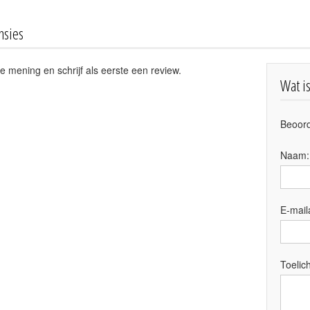
nsies
e mening en schrijf als eerste een review.
Wat i
Beoord
Naam
E-mail
Toelich