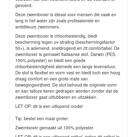
gevoerd.
Deze zwemboxer is ideaal voor mensen die vaak en
lang in het water zijn zoals professionele en
ambitieuze zwemmers.
Deze zwemboxer is chloorbestendig, biedt
bescherming tegen uv-straling (beschermingsfactor
50+), is ademend, sneldrogend en zit comfortabel. De
zwemboxer is gemaakt Italiaanse stof, Darwin (PES,
100% polyester) en biedt een goede
chloorbestendigheid alsmede een lange levensduur.
De stof is flexibel en vorm vast en biedt toch een hoog
draag comfort en een grote mate van
bewegingsvrijheid. De stof behoud de originele vorm
en kan talloze keren gedragen worden zonder dat de
zwemboxer gaat uitlubberen en uitzakken.
LET OP: dit is een uitlopend model
Tip: bestel een maat groter.
Zwemboxer gemaakt uit 100% polyester.
LET OP: dit is een uitlopend artikel, indien dit artikel in