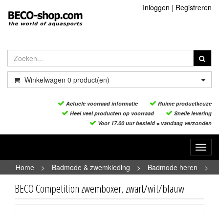
Inloggen
|
Registreren
Winkelwagen
0
product(en)
Actuele voorraad informatie
Ruime productkeuze
Heel veel producten op voorraad
Snelle levering
Voor 17.00 uur besteld = vandaag verzonden
Toggl
navig
Home
>
Badmode & zwemkleding
>
Badmode heren
>
BECO Competition zwemboxer, zwart/wit/blauw
BECO Competition zwemboxer, zwart/wit/blauw