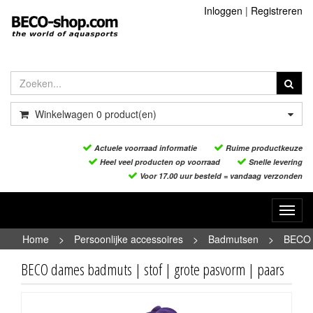
Inloggen
|
Registreren
Winkelwagen
0
product(en)
Actuele voorraad informatie
Ruime productkeuze
Heel veel producten op voorraad
Snelle levering
Voor 17.00 uur besteld = vandaag verzonden
Toggl
navig
Home
>
Persoonlijke accessoires
>
Badmutsen
>
BECO
dames badmuts | stof | grote pasvorm | paars
BECO dames badmuts | stof | grote pasvorm | paars