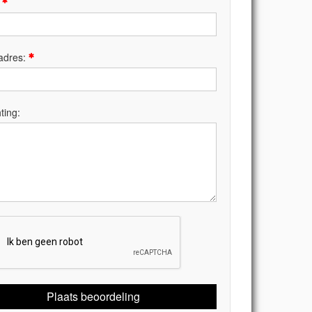
:
adres:
ting:
Plaats beoordeling