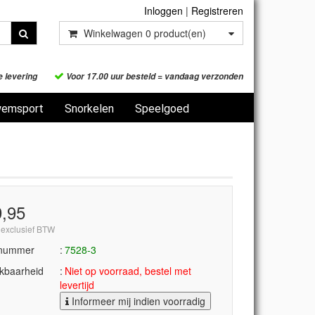
Inloggen
|
Registreren
Winkelwagen
0
product(en)
e levering
Voor 17.00 uur besteld = vandaag verzonden
emsport
Snorkelen
Speelgoed
9,95
 exclusief BTW
lnummer
7528-3
kbaarheid
Niet op voorraad, bestel met
levertijd
Informeer mij indien voorradig