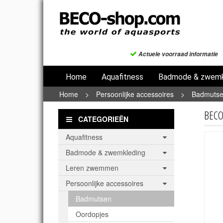
Actuele voorraad informatie
Home
Aquafitness
Badmode & zwemk
Home
>
Persoonlijke accessoires
>
Badmuts
BECO
CATEGORIEËN
Aquafitness
Badmode & zwemkleding
Leren zwemmen
Persoonlijke accessoires
Badmutsen
Oordopjes