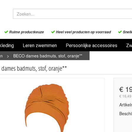
Ruime productkeuze
Heel veel producten op voorraad
Snell
leding
Leren zwemmen
Persoonlijke accessoires
Zw
en
>
BECO dames badmuts, stof, oranje**
 dames badmuts, stof, oranje**
€ 1
€ 16,49
Artike
Beschi