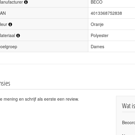
anufacturer
BECO
AN
4013368752838
leur
Oranje
ateriaal
Polyester
oelgroep
Dames
nsies
e mening en schrijf als eerste een review.
Wat i
Beoord