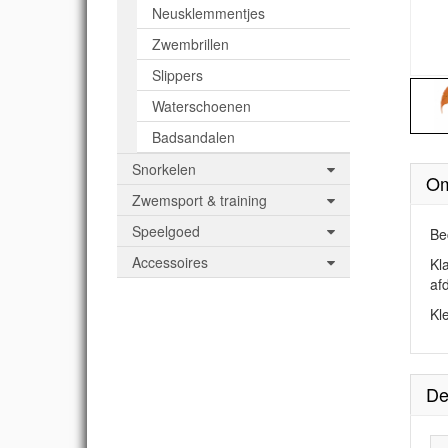
Neusklemmentjes
Zwembrillen
Slippers
Waterschoenen
Badsandalen
Snorkelen
Om
Zwemsport & training
Speelgoed
Be
Accessoires
Kl
af
Kl
De