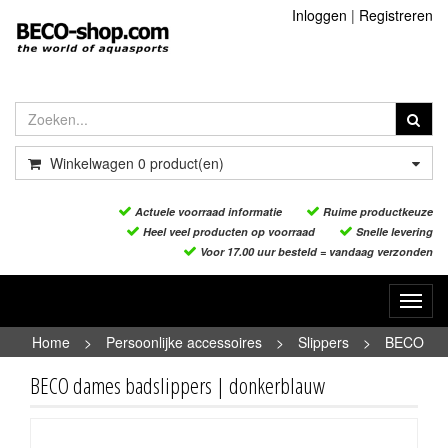
Inloggen
|
Registreren
Winkelwagen
0
product(en)
Actuele voorraad informatie
Ruime productkeuze
Heel veel producten op voorraad
Snelle levering
Voor 17.00 uur besteld = vandaag verzonden
Toggl
navig
Home
>
Persoonlijke accessoires
>
Slippers
>
BECO
dames badslippers | donkerblauw
BECO dames badslippers | donkerblauw