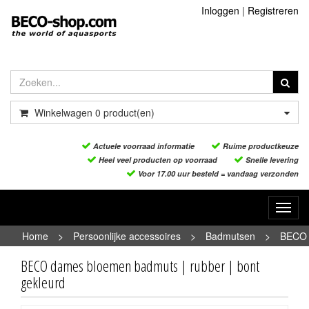
Inloggen
|
Registreren
Winkelwagen
0
product(en)
Actuele voorraad informatie
Ruime productkeuze
Heel veel producten op voorraad
Snelle levering
Voor 17.00 uur besteld = vandaag verzonden
Toggl
navig
Home
>
Persoonlijke accessoires
>
Badmutsen
>
BECO
dames bloemen badmuts | rubber | bont gekleurd
BECO dames bloemen badmuts | rubber | bont
gekleurd