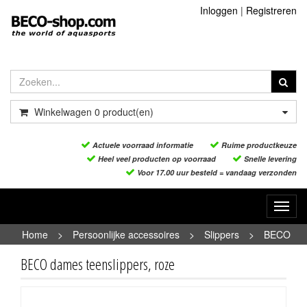
Inloggen
|
Registreren
Winkelwagen
0
product(en)
Actuele voorraad informatie
Ruime productkeuze
Heel veel producten op voorraad
Snelle levering
Voor 17.00 uur besteld = vandaag verzonden
Toggl
navig
Home
>
Persoonlijke accessoires
>
Slippers
>
BECO
dames teenslippers, roze
BECO dames teenslippers, roze