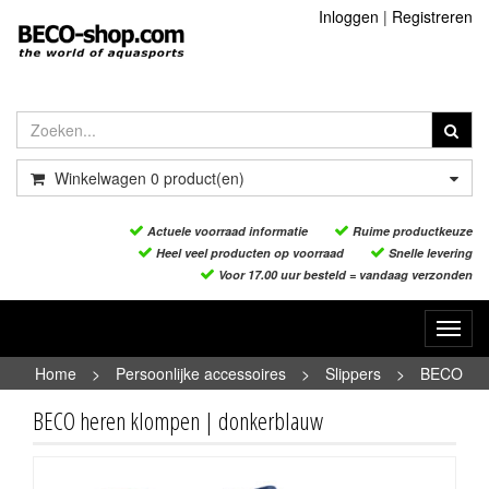
Inloggen
|
Registreren
Winkelwagen
0
product(en)
Actuele voorraad informatie
Ruime productkeuze
Heel veel producten op voorraad
Snelle levering
Voor 17.00 uur besteld = vandaag verzonden
Toggl
navig
Home
>
Persoonlijke accessoires
>
Slippers
>
BECO
heren klompen | donkerblauw
BECO heren klompen | donkerblauw