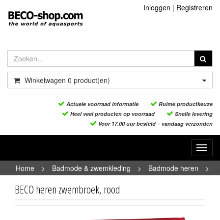
Inloggen
|
Registreren
Winkelwagen
0
product(en)
Actuele voorraad informatie
Ruime productkeuze
Heel veel producten op voorraad
Snelle levering
Voor 17.00 uur besteld = vandaag verzonden
Toggl
navig
Home
>
Badmode & zwemkleding
>
Badmode heren
>
BECO heren zwembroek, rood
BECO heren zwembroek, rood