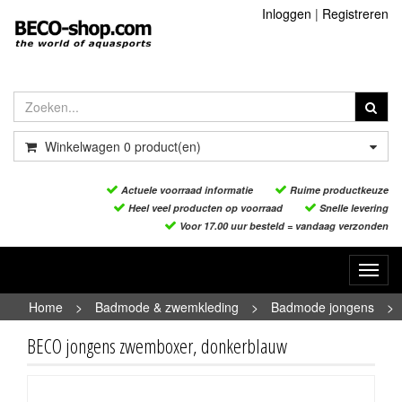
Inloggen
|
Registreren
Winkelwagen
0
product(en)
Actuele voorraad informatie
Ruime productkeuze
Heel veel producten op voorraad
Snelle levering
Voor 17.00 uur besteld = vandaag verzonden
Toggl
navig
Home
>
Badmode & zwemkleding
>
Badmode jongens
>
BECO jongens zwemboxer, donkerblauw
BECO jongens zwemboxer, donkerblauw