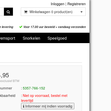
Inloggen
|
Registreren
Winkelwagen
0
product(en)
e levering
Voor 17.00 uur besteld = vandaag verzonden
emsport
Snorkelen
Speelgoed
4,95
 exclusief BTW
lnummer
5357-766-152
kbaarheid
Niet op voorraad, bestel met
levertijd
Informeer mij indien voorradig