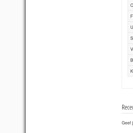
C
F
U
S
V
B
K
Rece
Geef j