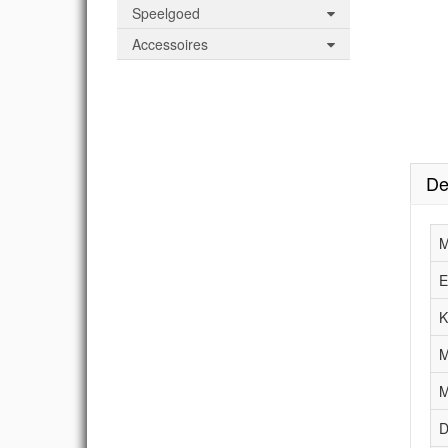
Speelgoed
Accessoires
De
M
E
K
M
M
D