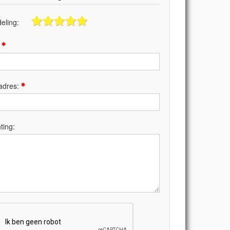
eling:
:
adres:
ting: