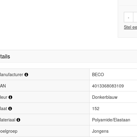
-
Stel e
tails
anufacturer
BECO
AN
4013368083109
leur
Donkerblauw
aat
152
ateriaal
Polyamide/Elastaan
oelgroep
Jongens