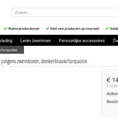
Ruime productkeuze
Heel veel producten op voorraad
Snell
leding
Leren zwemmen
Persoonlijke accessoires
Zw
/turquoise
 jongens zwemboxer, donkerblauw/turquoise
€ 1
€ 12,36
Artike
Beschi