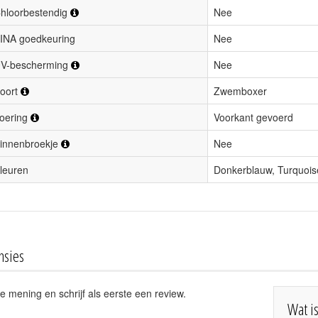
hloorbestendig
Nee
INA goedkeuring
Nee
V-bescherming
Nee
oort
Zwemboxer
oering
Voorkant gevoerd
innenbroekje
Nee
leuren
Donkerblauw, Turquois
nsies
e mening en schrijf als eerste een review.
Wat i