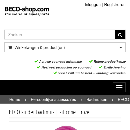
Inloggen
|
Registreren
Winkelwagen
0
product(en)
Actuele voorraad informatie
Ruime productkeuze
Heel veel producten op voorraad
Snelle levering
Voor 17.00 uur besteld = vandaag verzonden
Toggl
navig
Home
>
Persoonlijke accessoires
>
Badmutsen
>
BECO
kinder badmuts | silicone | roze
BECO kinder badmuts | silicone | roze