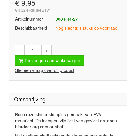
€ 9,95
€ 8,22 exclusief BTW
Artikelnummer
9084-44-27
Beschikbaarheid
Nog slechts 1 stuks op voorraad
-
+
Toevoegen aan winkelwagen
Stel een vraag over dit product
Omschrijving
Beco roze kinder klompjes gemaakt van EVA-
materiaal. De klompen zijn licht van gewicht en lopen
hierdoor erg comfortabel.
Het voetbed biedt voldoende steun en grip zodat je