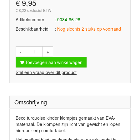
€ 9,95
€ 8,22 exclusief BTW
Artikelnummer
9084-66-28
Beschikbaarheid
Nog slechts 2 stuks op voorraad
-
+
Toevoegen aan winkelwagen
Stel een vraag over dit product
Omschrijving
Beco turquoise kinder klompjes gemaakt van EVA-
materiaal. De klompen zijn licht van gewicht en lopen
hierdoor erg comfortabel.
Het voetbed biedt voldoende steun en grip zodat je