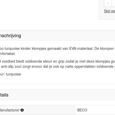
-
Stel e
schrijving
co turquoise kinder klompjes gemaakt van EVA-materiaal. De klompen zi
mfortabel.
t voetbed biedt voldoende steun en grip zodat je met deze klompjes go
 anti-slip zool zorgt ervoor dat je ook op natte oppervlakten voldoende 
eur: turquoise
tails
anufacturer
BECO