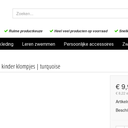
Ruime productkeuze
Heel veel producten op voorraad
Snell
leding
Leren zwemmen
Persoonlijke accessoires
Zw
 kinder klompjes | turquoise
€ 9
€ 8,22 
Artike
Beschi