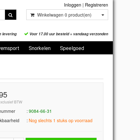
Inloggen
|
Registreren
Winkelwagen
0
product(en)
e levering
Voor 17.00 uur besteld = vandaag verzonden
emsport
Snorkelen
Speelgoed
,95
exclusief BTW
lnummer
9084-66-31
kbaarheid
Nog slechts 1 stuks op voorraad