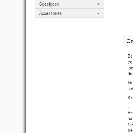
Speelgoed
Accessoires
Om
Be
ee
lo
do
Id
sc
Kl
,
Be
ha
zi
tr