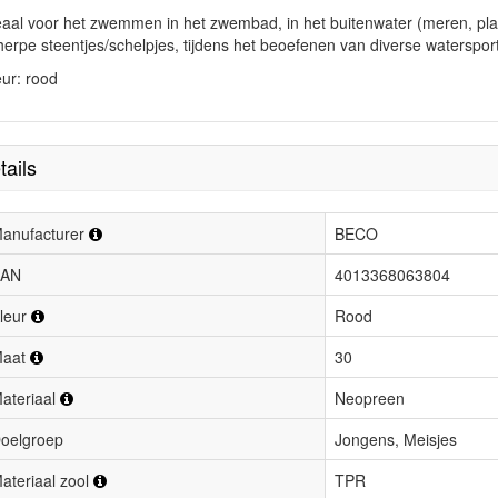
eaal voor het zwemmen in het zwembad, in het buitenwater (meren, plas
herpe steentjes/schelpjes, tijdens het beoefenen van diverse waterspo
eur: rood
tails
anufacturer
BECO
AN
4013368063804
leur
Rood
aat
30
ateriaal
Neopreen
oelgroep
Jongens, Meisjes
ateriaal zool
TPR