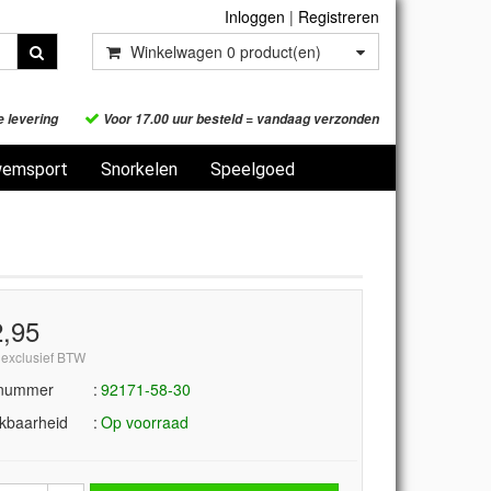
Inloggen
|
Registreren
Winkelwagen
0
product(en)
e levering
Voor 17.00 uur besteld = vandaag verzonden
emsport
Snorkelen
Speelgoed
2,95
 exclusief BTW
lnummer
92171-58-30
kbaarheid
Op voorraad