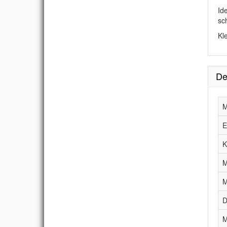
Id
sc
Kl
De
M
E
K
M
M
D
M