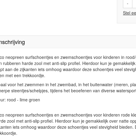
-
Stel e
schrijving
co neopreen surfschoentjes en zwemschoentjes voor kinderen in rood/
n rubberen harde zool met anti-slip profiel. Hierdoor kun je gemakkelij
opt aan de zijkanten iets omhoog waardoor deze schoentjes veel stevigh
en met een trekkoordje.
eaal voor het zwemmen in het zwembad, in het buitenwater (meren, plas
herpe steentjes/schelpjes, tijdens het beoefenen van diverse waterspo
eur: rood - lime groen
co neopreen surfschoentjes en zwemschoentjes voor kinderen rode kl
rde zool met anti-slip profiel. Hierdoor kun je gemakkelijk over natte 
jkanten iets omhoog waardoor deze schoentjes veel stevigheid bieden. 
ekkoordje.