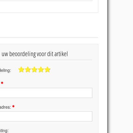
s uw beoordeling voor dit artikel
eling:
:
adres:
ting: