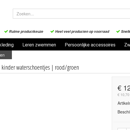
Ruime productkeuze
Heel veel producten op voorraad
Snell
leding
Leren zwemmen
Persoonlijke accessoires
Zw
oen
 kinder waterschoentjes | rood/groen
€ 1
€ 10,70
Artike
Beschi