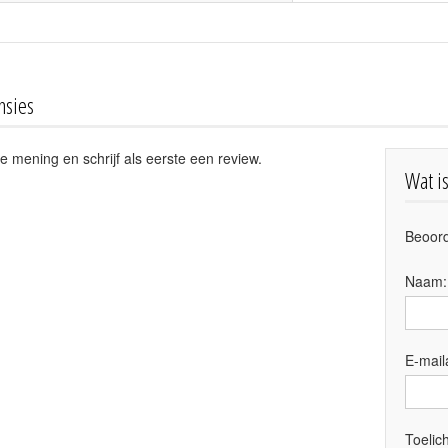
nsies
e mening en schrijf als eerste een review.
Wat i
Beoord
Naam
E-mail
Toelich