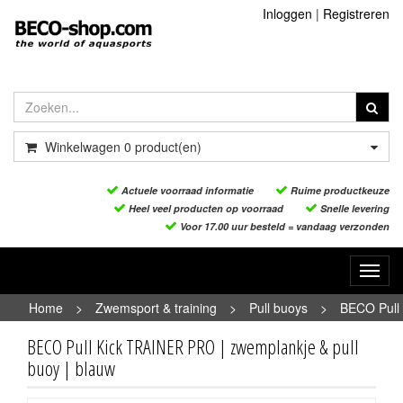
Inloggen
|
Registreren
Winkelwagen
0
product(en)
Actuele voorraad informatie
Ruime productkeuze
Heel veel producten op voorraad
Snelle levering
Voor 17.00 uur besteld = vandaag verzonden
Toggl
navig
Home
>
Zwemsport & training
>
Pull buoys
>
BECO Pull
Kick TRAINER PRO | zwemplankje & pull buoy | blauw
BECO Pull Kick TRAINER PRO | zwemplankje & pull
buoy | blauw