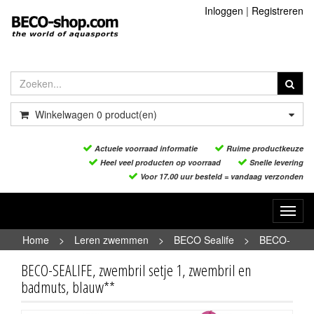
Inloggen
|
Registreren
Winkelwagen
0
product(en)
Actuele voorraad informatie
Ruime productkeuze
Heel veel producten op voorraad
Snelle levering
Voor 17.00 uur besteld = vandaag verzonden
Toggl
navig
Home
>
Leren zwemmen
>
BECO Sealife
>
BECO-
SEALIFE, zwembril setje 1, zwembril en badmuts, blauw**
BECO-SEALIFE, zwembril setje 1, zwembril en
badmuts, blauw**