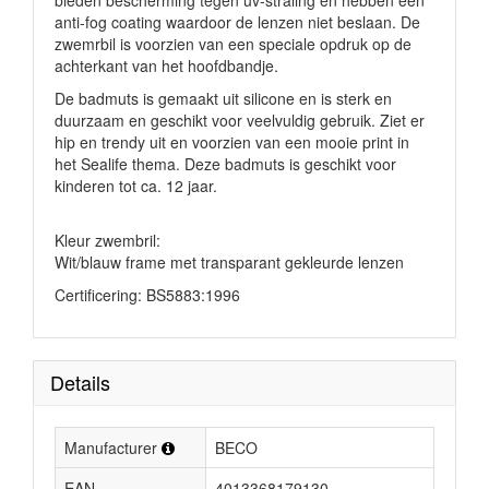
bieden bescherming tegen uv-straling en hebben een
anti-fog coating
waardoor de lenzen niet beslaan
. De
zwemrbil is voorzien van een speciale opdruk op de
achterkant van het hoofdbandje.
De badmuts is gemaakt uit silicone en is sterk en
duurzaam en geschikt voor veelvuldig gebruik. Ziet er
hip en trendy uit en voorzien van een mooie print in
het Sealife thema. Deze badmuts is geschikt voor
kinderen tot ca. 12 jaar.
Kleur zwembril:
Wit/blauw frame met transparant gekleurde lenzen
Certificering: BS5883:1996
Details
Manufacturer
BECO
EAN
4013368179130