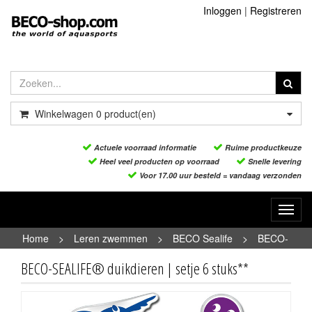
Inloggen
|
Registreren
Winkelwagen
0
product(en)
Actuele voorraad informatie
Ruime productkeuze
Heel veel producten op voorraad
Snelle levering
Voor 17.00 uur besteld = vandaag verzonden
Toggl
navig
Home
>
Leren zwemmen
>
BECO Sealife
>
BECO-
SEALIFE® duikdieren | setje 6 stuks**
BECO-SEALIFE® duikdieren | setje 6 stuks**