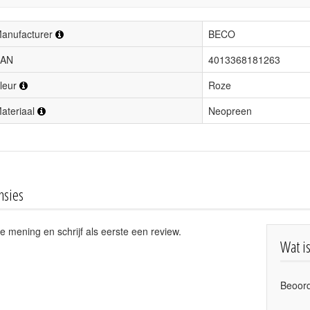
anufacturer
BECO
AN
4013368181263
leur
Roze
ateriaal
Neopreen
nsies
e mening en schrijf als eerste een review.
Wat i
Beoord