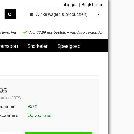
Inloggen
|
Registreren
Winkelwagen
0
product(en)
e levering
Voor 17.00 uur besteld = vandaag verzonden
emsport
Snorkelen
Speelgoed
,95
exclusief BTW
lnummer
9572
kbaarheid
Op voorraad