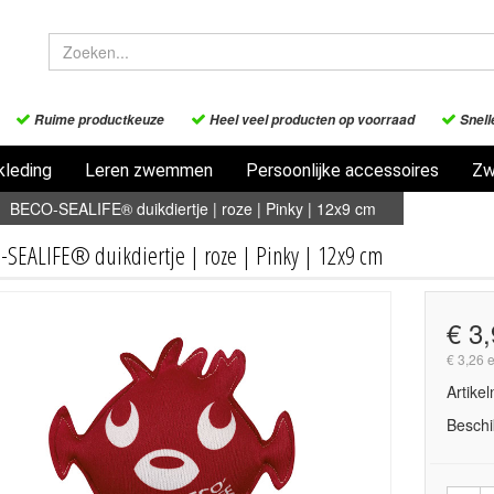
Ruime productkeuze
Heel veel producten op voorraad
Snell
leding
Leren zwemmen
Persoonlijke accessoires
Zw
BECO-SEALIFE® duikdiertje | roze | Pinky | 12x9 cm
SEALIFE® duikdiertje | roze | Pinky | 12x9 cm
€ 3
€ 3,26 
Artike
Beschi