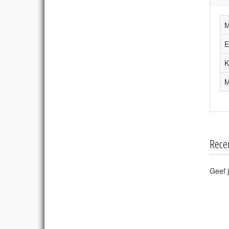
M
E
K
M
Rece
Geef j