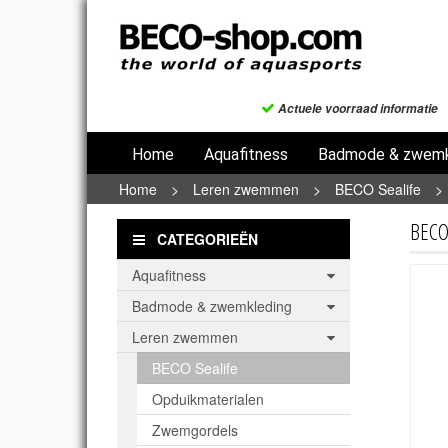
Actuele voorraad informatie
Home
Aquafitness
Badmode & zwemk
Home
>
Leren zwemmen
>
BECO Sealife
>
BECO-
CATEGORIEËN
Aquafitness
Badmode & zwemkleding
Leren zwemmen
BECO Sealife
Opduikmaterialen
Zwemgordels