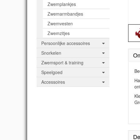
Zwemplankjes
Zwemarmbandjes
Zwemvesten
Zwemzitjes
Persoonlijke accessoires
Snorkelen
Om
Zwemsport & training
Be
Speelgoed
Ha
Accessoires
on
Kl
Gr
De