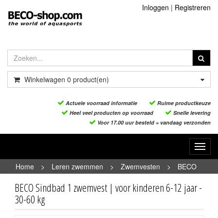
Inloggen
|
Registreren
Winkelwagen
0
product(en)
Actuele voorraad informatie
Ruime productkeuze
Heel veel producten op voorraad
Snelle levering
Voor 17.00 uur besteld = vandaag verzonden
Toggl
navig
Home
>
Leren zwemmen
>
Zwemvesten
>
BECO
Sindbad 1 zwemvest | voor kinderen 6-12 jaar - 30-60 kg
BECO Sindbad 1 zwemvest | voor kinderen 6-12 jaar -
30-60 kg