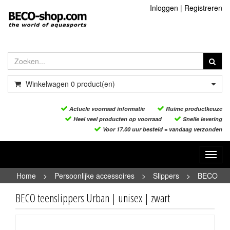
Inloggen
|
Registreren
Winkelwagen
0
product(en)
Actuele voorraad informatie
Ruime productkeuze
Heel veel producten op voorraad
Snelle levering
Voor 17.00 uur besteld = vandaag verzonden
Toggl
navig
Home
>
Persoonlijke accessoires
>
Slippers
>
BECO
teenslippers Urban | unisex | zwart
BECO teenslippers Urban | unisex | zwart