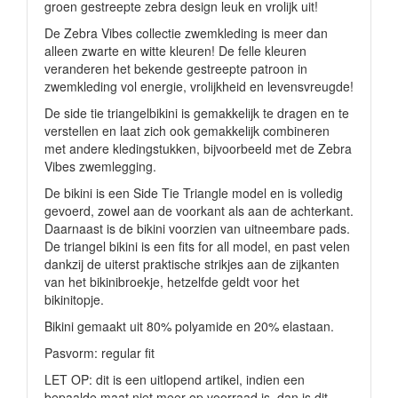
groen gestreepte zebra design leuk en vrolijk uit!
De Zebra Vibes collectie zwemkleding is meer dan
alleen zwarte en witte kleuren! De felle kleuren
veranderen het bekende gestreepte patroon in
zwemkleding vol energie, vrolijkheid en levensvreugde!
De side tie triangelbikini is gemakkelijk te dragen en te
verstellen en laat zich ook gemakkelijk combineren
met andere kledingstukken, bijvoorbeeld met de Zebra
Vibes zwemlegging.
De bikini is een Side Tie Triangle model en is volledig
gevoerd, zowel aan de voorkant als aan de achterkant.
Daarnaast is de bikini voorzien van uitneembare pads.
De triangel bikini is een fits for all model, en past velen
dankzij de uiterst praktische strikjes aan de zijkanten
van het bikinibroekje, hetzelfde geldt voor het
bikinitopje.
Bikini gemaakt uit 80% polyamide en 20% elastaan.
Pasvorm: regular fit
LET OP: dit is een uitlopend artikel, indien een
bepaalde maat niet meer op voorraad is, dan is dit