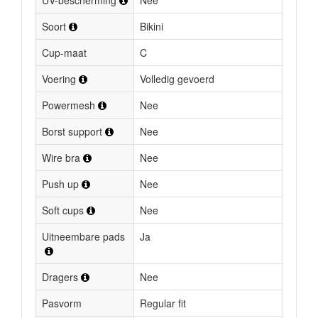
UV-bescherming
Nee
Soort
Bikini
Cup-maat
C
Voering
Volledig gevoerd
Powermesh
Nee
Borst support
Nee
Wire bra
Nee
Push up
Nee
Soft cups
Nee
Uitneembare pads
Ja
Dragers
Nee
Pasvorm
Regular fit