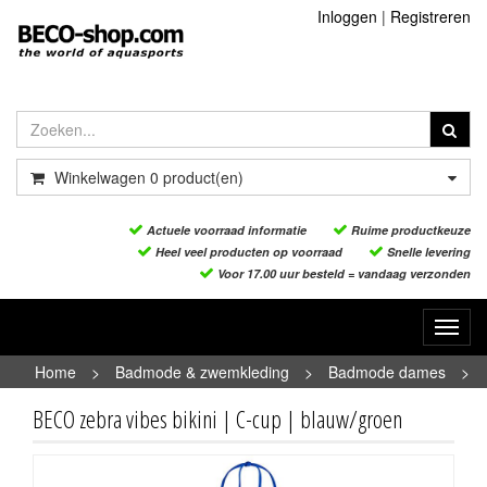
Inloggen
|
Registreren
Winkelwagen
0
product(en)
Actuele voorraad informatie
Ruime productkeuze
Heel veel producten op voorraad
Snelle levering
Voor 17.00 uur besteld = vandaag verzonden
Toggl
navig
Home
>
Badmode & zwemkleding
>
Badmode dames
>
BECO zebra vibes bikini | C-cup | blauw/groen
BECO zebra vibes bikini | C-cup | blauw/groen